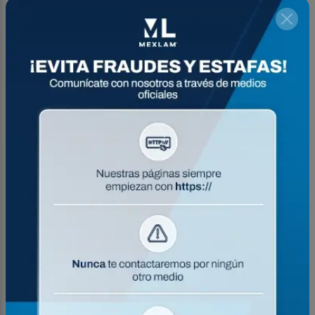
Aviso importante de Mexlam
El castillo de ingeniería es una armadura
electrosoldada prefabricada, es un producto
estructural que, a diferencia de los castillos
comerciales, se diseñan y fabrican de acuerdo con las
necesidades de cada proyecto, con refuerzos
longitudinales de hasta 10.65mm Fy 6,000 kg/cm² y
estribos de ¼ Fy 5,000 kg/cm², estos pueden ser
rectangulares, cuadrados ó triangulares y con
sección y separación de estribos que se adaptan a los
requerimientos del proyecto.
Usos y aplicaciones
Ventajas
Presentaciones