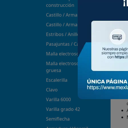
construcción
Castillo / Armamil
E
Castillo / Armamil II y III
s
Estribos / Anillos
e
i
Pasajuntas / Canastillas
Malla electrosoldada
Malla electrosoldada
Ve
gruesa
Escalerilla
Clavo
Varilla 6000
Varilla grado 42
Semiflecha