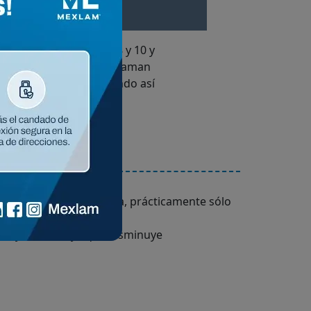
eto con calibre 4, 6, 8 y 10 y
 Fy 6,000 Kgf/cm²). Se llaman
e cada proyecto, generando así
de ejecución de la obra, prácticamente sólo
ado y armado, ya que disminuye