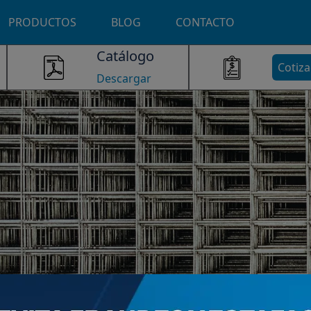
PRODUCTOS
BLOG
CONTACTO
Catálogo
Cotiza
Descargar
rtante de Mexlam
lla especial modulada