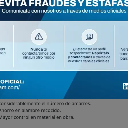
s un armado prefabricado electrosoldado para reforzar concr
eparaciones a cada 6” pulgadas. en grado 50 o 60 (Fy 5,000 y
speciales por que se fabrican a la media de la necesidad d
mportantes ahorros.
Usos y aplicaciones
Presentaciones
ntajas
Las mallas especiales reducen considerablemente el tiempo 
requieren instalarse.
Eliminan los trabajos de mano de obra, como corte, habilit
considerablemente el número de amarres.​
Ahorro en alambre recocido.
Mayor control en material en obra.